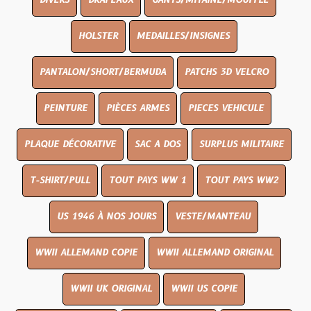
DIVERS
DRAPEAUX
GANTS/MITAINE/MOUFFLE
HOLSTER
MEDAILLES/INSIGNES
PANTALON/SHORT/BERMUDA
PATCHS 3D VELCRO
PEINTURE
PIÈCES ARMES
PIECES VEHICULE
PLAQUE DÉCORATIVE
SAC A DOS
SURPLUS MILITAIRE
T-SHIRT/PULL
TOUT PAYS WW 1
TOUT PAYS WW2
US 1946 À NOS JOURS
VESTE/MANTEAU
WWII ALLEMAND COPIE
WWII ALLEMAND ORIGINAL
WWII UK ORIGINAL
WWII US COPIE