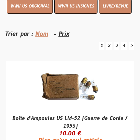
WWII US ORGIGINAL
WWII US INSIGNES
LIVRE/REVUE
Trier par :
Nom
-
Prix
1
2
3
4
>
Boîte d'Ampoules US LM-52 (Guerre de Corée /
1953)
10.00 €