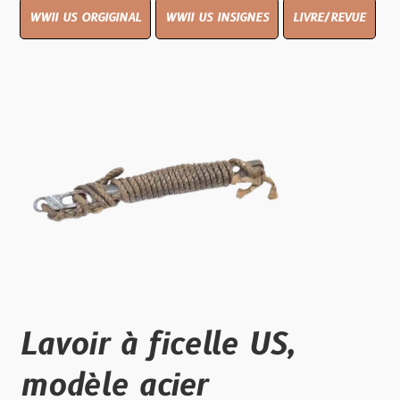
WWII US ORGIGINAL
WWII US INSIGNES
LIVRE/REVUE
Lavoir à ficelle US,
modèle acier