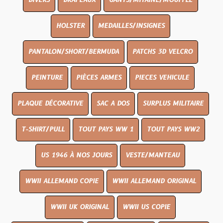
DIVERS
DRAPEAUX
GANTS/MITAINE/MOUFFLE
HOLSTER
MEDAILLES/INSIGNES
PANTALON/SHORT/BERMUDA
PATCHS 3D VELCRO
PEINTURE
PIÈCES ARMES
PIECES VEHICULE
PLAQUE DÉCORATIVE
SAC A DOS
SURPLUS MILITAIRE
T-SHIRT/PULL
TOUT PAYS WW 1
TOUT PAYS WW2
US 1946 À NOS JOURS
VESTE/MANTEAU
WWII ALLEMAND COPIE
WWII ALLEMAND ORIGINAL
WWII UK ORIGINAL
WWII US COPIE