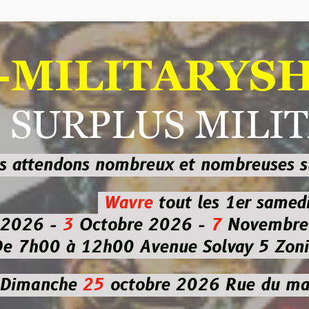
ILITARYSHOP
RPLUS MILITAI
dons nombreux et nombreuses
sur les
b
Wavre
tout les 1er samedi
-
3
Octobre 2026 -
7
Novembre 2026 
 à 12h00
Avenue Solvay 5 Zoning nor
che
25
octobre 2026
Rue du marché co