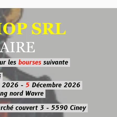
 SRL
RE
ourses
suivante
-
5
Décembre 2026
d Wavre
uvert 3 - 5590 Ciney