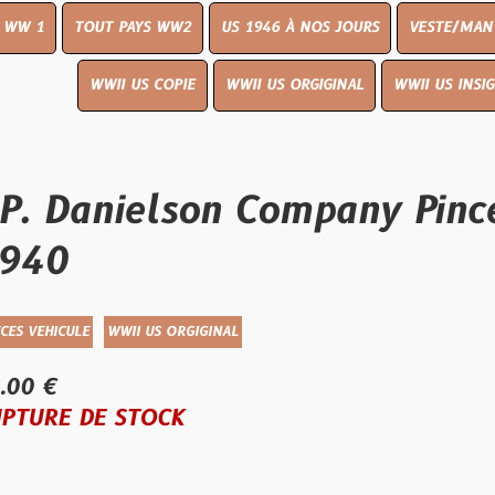
UT PAYS WW2
US 1946 À NOS JOURS
VESTE/MANTEAU
WWI
WWII US COPIE
WWII US ORGIGINAL
WWII US INSIGNES
LIVR
anielson Company Pince de 
WWII US ORGIGINAL
E STOCK