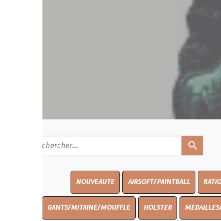
search
NOUVEAUTE
AIRSOFT/PAINTBALL
RATIONS
BLASO
GANTS/MITAINE/MOUFFLE
HOLSTER
MEDAILLES/INSIGNES