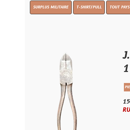
SURPLUS MILITAIRE
T-SHIRT/PULL
TOUT PAYS WW 1
TO
J.P. D
1940
PIECES VEHICULE
15.00 €
RUPTURE D