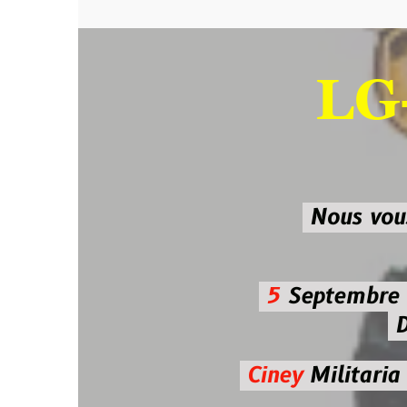
LG-M
SU
Nous vous atten
5
Septembre 2026 
De 7h00
Ciney
Militaria
Diman