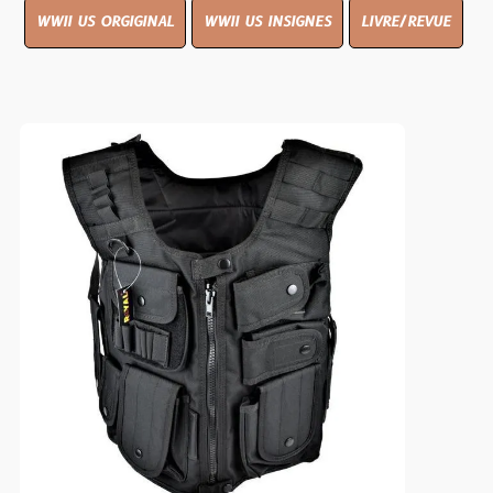
WWII US ORGIGINAL
WWII US INSIGNES
LIVRE/REVUE