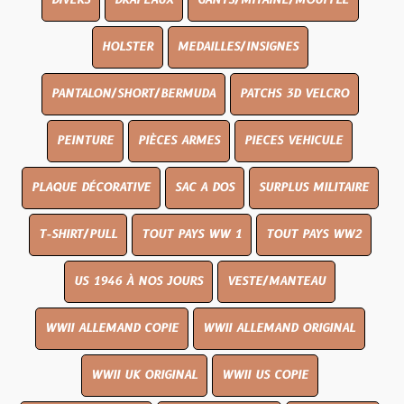
DIVERS
DRAPEAUX
GANTS/MITAINE/MOUFFLE
HOLSTER
MEDAILLES/INSIGNES
PANTALON/SHORT/BERMUDA
PATCHS 3D VELCRO
PEINTURE
PIÈCES ARMES
PIECES VEHICULE
PLAQUE DÉCORATIVE
SAC A DOS
SURPLUS MILITAIRE
T-SHIRT/PULL
TOUT PAYS WW 1
TOUT PAYS WW2
US 1946 À NOS JOURS
VESTE/MANTEAU
WWII ALLEMAND COPIE
WWII ALLEMAND ORIGINAL
WWII UK ORIGINAL
WWII US COPIE