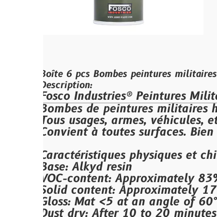
Boîte 6 pcs Bombes peintures militaires: 400ml
Description:
Fosco Industries® Peintures Militaires
Bombes de peintures militaires haute qu
Tous usages, armes, véhicules, etc.
Convient à toutes surfaces.
Bien agiter a
Caractéristiques physiques et chimiques
Base: Alkyd resin
VOC-content: Approximately 83% w/w
Solid content: Approximately 17% w/w
Gloss: Mat <5 at an angle of 60°
Dust dry: After 10 to 20 minutes