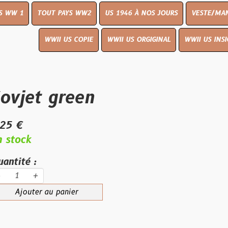
OUT PAYS WW2
US 1946 À NOS JOURS
VESTE/MANTEAU
WWI
WWII US COPIE
WWII US ORGIGINAL
WWII US INSIGNES
LIVR
 green
au panier