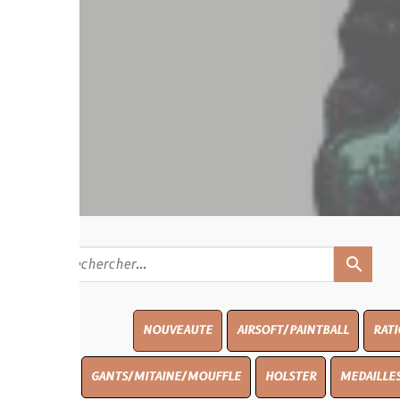
search
NOUVEAUTE
AIRSOFT/PAINTBALL
RATIONS
BLAS
GANTS/MITAINE/MOUFFLE
HOLSTER
MEDAILLES/INSIGNES