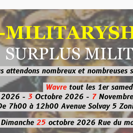
ILITARYSHOP
RPLUS MILITAI
dons nombreux et nombreuses
sur les
b
Wavre
tout les 1er samedi
-
3
Octobre 2026 -
7
Novembre 2026 
 à 12h00
Avenue Solvay 5 Zoning nor
che
25
octobre 2026
Rue du marché co