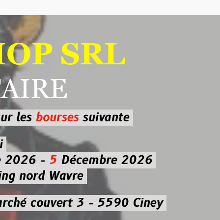
 SRL
RE
ourses
suivante
-
5
Décembre 2026
d Wavre
uvert 3 - 5590 Ciney