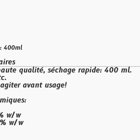
alité, séchage rapide: 400 ml.
vant usage​!
: