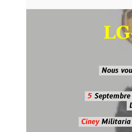
LG-M
SU
Nous vous atten
5
Septembre 2026 
De 7h00
Ciney
Militaria
Diman