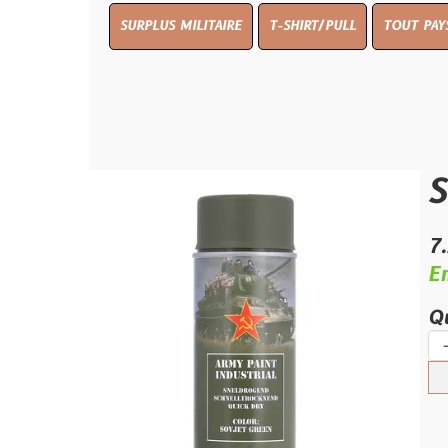
SURPLUS MILITAIRE
T-SHIRT/PULL
TOUT PAYS WW 1
T
Sovjet
7.25 €
En stock
Quantité :
-
+
Ajouter 