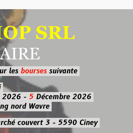
 SRL
RE
ourses
suivante
-
5
Décembre 2026
d Wavre
uvert 3 - 5590 Ciney