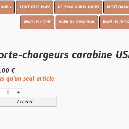
UT PAYS WW2
US 1946 À NOS JOURS
VESTE/MANTEAU
WWI
WWII US COPIE
WWII US ORGIGINAL
WWII US INSIGNES
LIVR
chargeurs carabine USM1 
eul article
eter