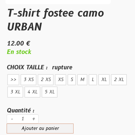
T-shirt fostee camo
URBAN
12.00 €
En stock
CHOIX TAILLE :
rupture
>>
3 XS
2 XS
XS
S
M
L
XL
2 XL
3 XL
4 XL
5 XL
Quantité :
-
+
Ajouter au panier