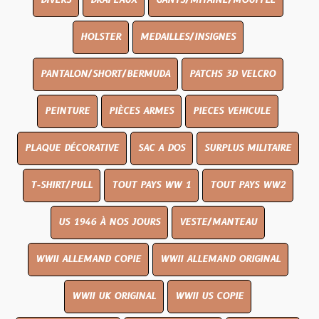
DIVERS
DRAPEAUX
GANTS/MITAINE/MOUFFLE
HOLSTER
MEDAILLES/INSIGNES
PANTALON/SHORT/BERMUDA
PATCHS 3D VELCRO
PEINTURE
PIÈCES ARMES
PIECES VEHICULE
PLAQUE DÉCORATIVE
SAC A DOS
SURPLUS MILITAIRE
T-SHIRT/PULL
TOUT PAYS WW 1
TOUT PAYS WW2
US 1946 À NOS JOURS
VESTE/MANTEAU
WWII ALLEMAND COPIE
WWII ALLEMAND ORIGINAL
WWII UK ORIGINAL
WWII US COPIE