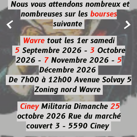
Nous vous attendons nombreux et
nombreuses
sur les
bourses


suivante
Wavre
tout les 1er samedi
5
Septembre 2026 -
3
Octobre
2026 -
7
Novembre 2026 -
5
Décembre 2026
De 7h00 à 12h00
Avenue Solvay 5
Zoning nord Wavre
Ciney
Militaria
Dimanche
25
octobre 2026
Rue du marché
couvert 3 - 5590 Ciney