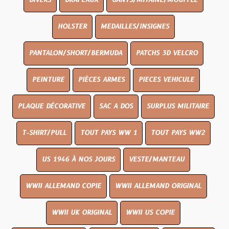
DIVERS
DRAPEAUX
GANTS/MITAINE/MOUFFLE
HOLSTER
MEDAILLES/INSIGNES
PANTALON/SHORT/BERMUDA
PATCHS 3D VELCRO
PEINTURE
PIÈCES ARMES
PIECES VEHICULE
PLAQUE DÉCORATIVE
SAC A DOS
SURPLUS MILITAIRE
T-SHIRT/PULL
TOUT PAYS WW 1
TOUT PAYS WW2
US 1946 À NOS JOURS
VESTE/MANTEAU
WWII ALLEMAND COPIE
WWII ALLEMAND ORIGINAL
WWII UK ORIGINAL
WWII US COPIE