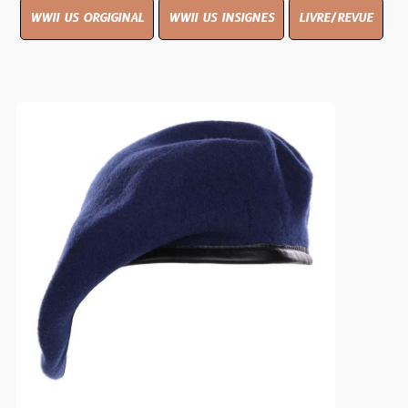
WWII US ORGIGINAL
WWII US INSIGNES
LIVRE/REVUE