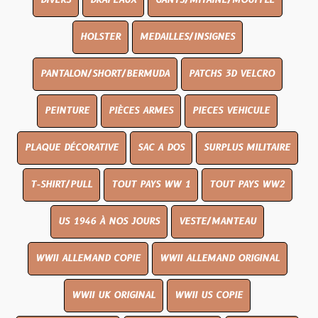
DIVERS
DRAPEAUX
GANTS/MITAINE/MOUFFLE
HOLSTER
MEDAILLES/INSIGNES
PANTALON/SHORT/BERMUDA
PATCHS 3D VELCRO
PEINTURE
PIÈCES ARMES
PIECES VEHICULE
PLAQUE DÉCORATIVE
SAC A DOS
SURPLUS MILITAIRE
T-SHIRT/PULL
TOUT PAYS WW 1
TOUT PAYS WW2
US 1946 À NOS JOURS
VESTE/MANTEAU
WWII ALLEMAND COPIE
WWII ALLEMAND ORIGINAL
WWII UK ORIGINAL
WWII US COPIE