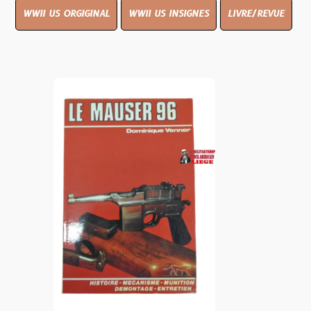
WWII US ORGIGINAL
WWII US INSIGNES
LIVRE/REVUE