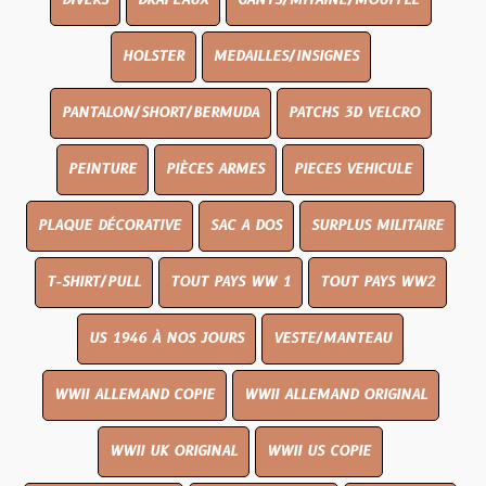
DIVERS
DRAPEAUX
GANTS/MITAINE/MOUFFLE
HOLSTER
MEDAILLES/INSIGNES
PANTALON/SHORT/BERMUDA
PATCHS 3D VELCRO
PEINTURE
PIÈCES ARMES
PIECES VEHICULE
PLAQUE DÉCORATIVE
SAC A DOS
SURPLUS MILITAIRE
T-SHIRT/PULL
TOUT PAYS WW 1
TOUT PAYS WW2
US 1946 À NOS JOURS
VESTE/MANTEAU
WWII ALLEMAND COPIE
WWII ALLEMAND ORIGINAL
WWII UK ORIGINAL
WWII US COPIE