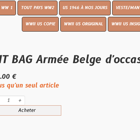
UT PAYS WW2
US 1946 À NOS JOURS
VESTE/MANTEAU
WWI
WWII US COPIE
WWII US ORGIGINAL
WWII US INSIGNES
LIVR
G Armée Belge d'occasion
eul article
eter