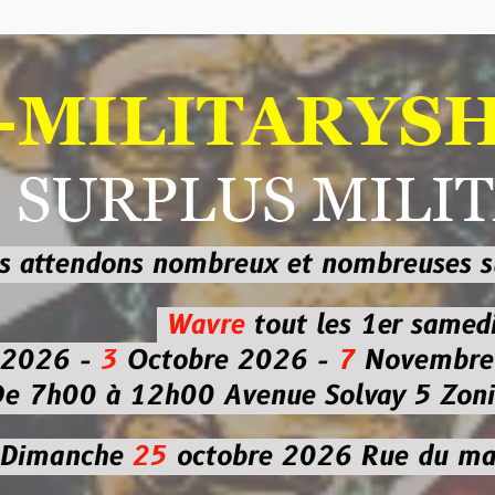
ILITARYSHOP
RPLUS MILITAI
dons nombreux et nombreuses
sur les
b
Wavre
tout les 1er samedi
-
3
Octobre 2026 -
7
Novembre 2026 
 à 12h00
Avenue Solvay 5 Zoning nor
che
25
octobre 2026
Rue du marché co