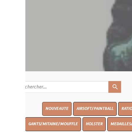
search
NOUVEAUTE
AIRSOFT/PAINTBALL
RATIONS
BLASO
GANTS/MITAINE/MOUFFLE
HOLSTER
MEDAILLES/INSIGNES