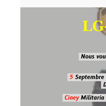
LG-M
SU
Nous vous atten
5
Septembre 2026 
De 7h00
Ciney
Militaria
Diman