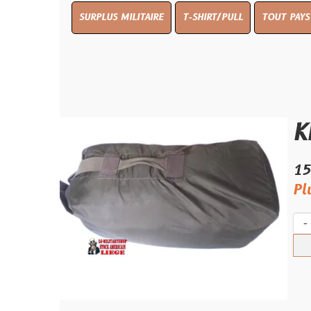
SURPLUS MILITAIRE
T-SHIRT/PULL
TOUT PAYS WW 1
TO
KIT BA
15.00 €
Plus qu'un s
-
+
Ach