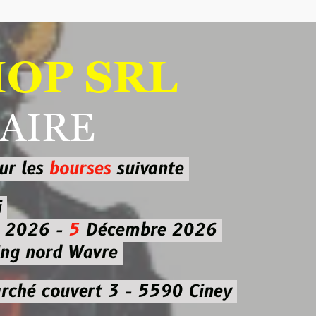
 SRL
RE
ourses
suivante
-
5
Décembre 2026
d Wavre
uvert 3 - 5590 Ciney