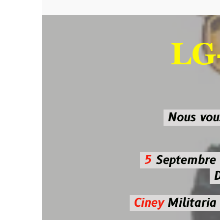
LG-M
SU
Nous vous atten
5
Septembre 2026 
De 7h00
Ciney
Militaria
Diman