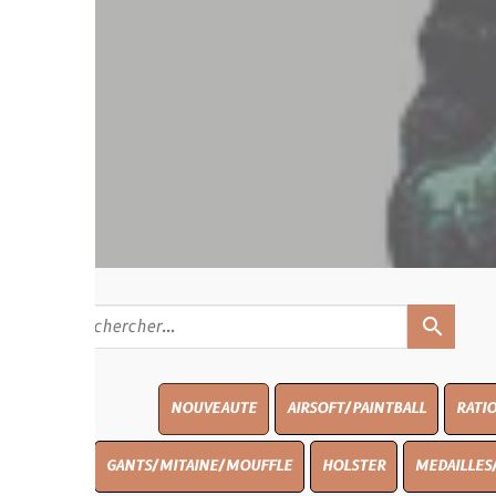
search
NOUVEAUTE
AIRSOFT/PAINTBALL
RATIONS
BLASO
GANTS/MITAINE/MOUFFLE
HOLSTER
MEDAILLES/INSIGNES