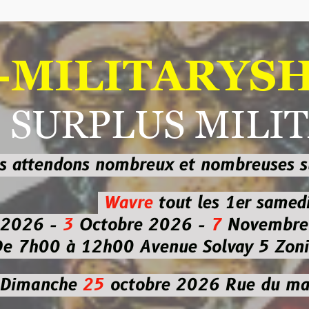
ILITARYSHOP
RPLUS MILITAI
dons nombreux et nombreuses
sur les
b
Wavre
tout les 1er samedi
-
3
Octobre 2026 -
7
Novembre 2026 
 à 12h00
Avenue Solvay 5 Zoning nor
che
25
octobre 2026
Rue du marché co