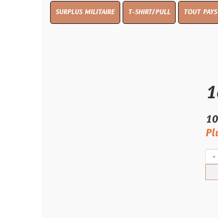
SURPLUS MILITAIRE
T-SHIRT/PULL
TOUT PAYS WW 1
TO
1er Ba
10.00 €
Plus qu'un s
-
+
Ach