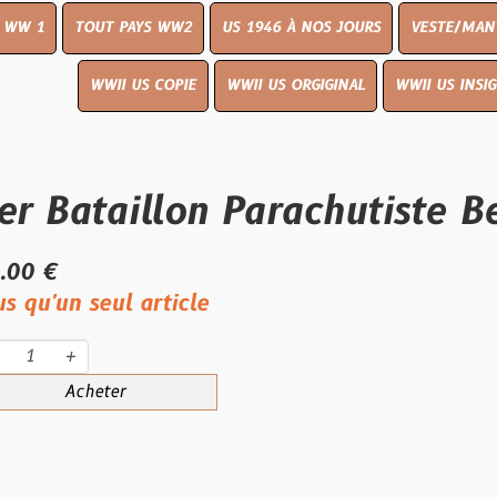
UT PAYS WW2
US 1946 À NOS JOURS
VESTE/MANTEAU
WWI
WWII US COPIE
WWII US ORGIGINAL
WWII US INSIGNES
LIVR
taillon Parachutiste Belge 
eul article
eter