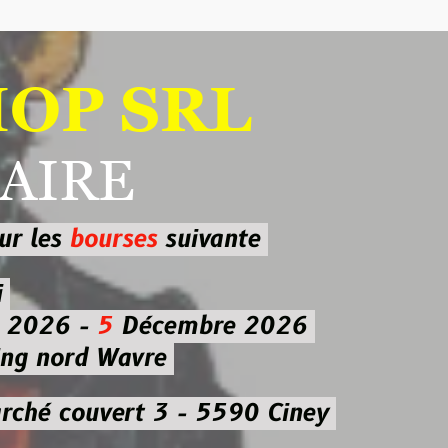
 SRL
RE
ourses
suivante
-
5
Décembre 2026
d Wavre
uvert 3 - 5590 Ciney