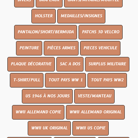
DIVERS
DRAPEAUX
GANTS/MITAINE/MOUFFLE
HOLSTER
MEDAILLES/INSIGNES
PANTALON/SHORT/BERMUDA
PATCHS 3D VELCRO
PEINTURE
PIÈCES ARMES
PIECES VEHICULE
PLAQUE DÉCORATIVE
SAC A DOS
SURPLUS MILITAIRE
T-SHIRT/PULL
TOUT PAYS WW 1
TOUT PAYS WW2
US 1946 À NOS JOURS
VESTE/MANTEAU
WWII ALLEMAND COPIE
WWII ALLEMAND ORIGINAL
WWII UK ORIGINAL
WWII US COPIE