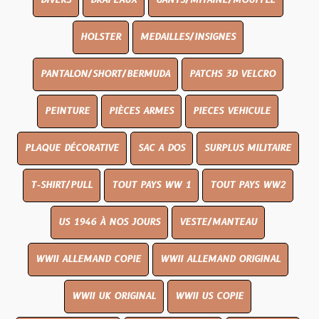
DIVERS
DRAPEAUX
GANTS/MITAINE/MOUFFLE
HOLSTER
MEDAILLES/INSIGNES
PANTALON/SHORT/BERMUDA
PATCHS 3D VELCRO
PEINTURE
PIÈCES ARMES
PIECES VEHICULE
PLAQUE DÉCORATIVE
SAC A DOS
SURPLUS MILITAIRE
T-SHIRT/PULL
TOUT PAYS WW 1
TOUT PAYS WW2
US 1946 À NOS JOURS
VESTE/MANTEAU
WWII ALLEMAND COPIE
WWII ALLEMAND ORIGINAL
WWII UK ORIGINAL
WWII US COPIE