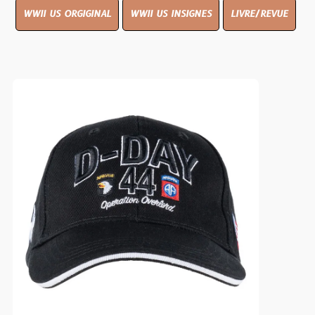
WWII US ORGIGINAL
WWII US INSIGNES
LIVRE/REVUE