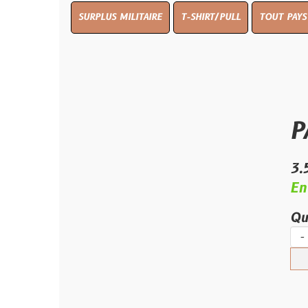
SURPLUS MILITAIRE
T-SHIRT/PULL
TOUT PAYS WW 1
TO
PATCH
3.50 €
En stock
Quantité :
-
+
Ajouter 