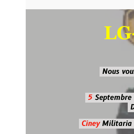
LG-M
SU
Nous vous atten
5
Septembre 2026 
De 7h00
Ciney
Militaria
Diman