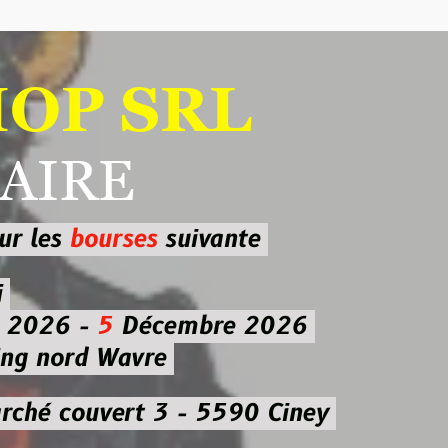
 SRL
RE
ourses
suivante
-
5
Décembre 2026
d Wavre
uvert 3 - 5590 Ciney