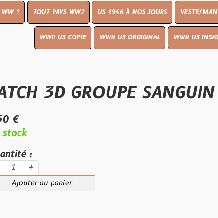
UT PAYS WW2
US 1946 À NOS JOURS
VESTE/MANTEAU
WWI
WWII US COPIE
WWII US ORGIGINAL
WWII US INSIGNES
LIVR
 3D GROUPE SANGUIN A NÉ
au panier