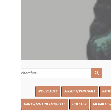
search
NOUVEAUTE
AIRSOFT/PAINTBALL
RATIONS
BLASO
GANTS/MITAINE/MOUFFLE
HOLSTER
MEDAILLES/INSIGNES