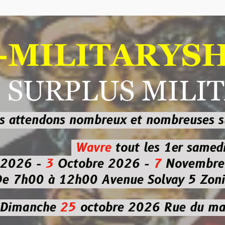
ILITARYSHOP
RPLUS MILITAI
dons nombreux et nombreuses
sur les
b
Wavre
tout les 1er samedi
-
3
Octobre 2026 -
7
Novembre 2026 
 à 12h00
Avenue Solvay 5 Zoning nor
che
25
octobre 2026
Rue du marché co