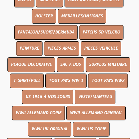
DIVERS
DRAPEAUX
GANTS/MITAINE/MOUFFLE
HOLSTER
MEDAILLES/INSIGNES
PANTALON/SHORT/BERMUDA
PATCHS 3D VELCRO
PEINTURE
PIÈCES ARMES
PIECES VEHICULE
PLAQUE DÉCORATIVE
SAC A DOS
SURPLUS MILITAIRE
T-SHIRT/PULL
TOUT PAYS WW 1
TOUT PAYS WW2
US 1946 À NOS JOURS
VESTE/MANTEAU
WWII ALLEMAND COPIE
WWII ALLEMAND ORIGINAL
WWII UK ORIGINAL
WWII US COPIE