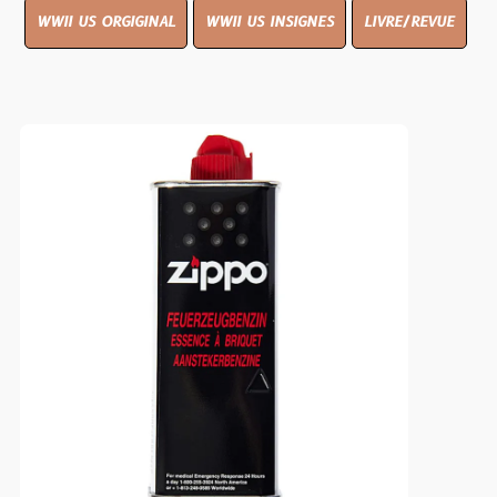
WWII US ORGIGINAL
WWII US INSIGNES
LIVRE/REVUE