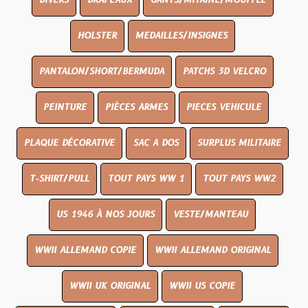
DIVERS
DRAPEAUX
GANTS/MITAINE/MOUFFLE
HOLSTER
MEDAILLES/INSIGNES
PANTALON/SHORT/BERMUDA
PATCHS 3D VELCRO
PEINTURE
PIÈCES ARMES
PIECES VEHICULE
PLAQUE DÉCORATIVE
SAC A DOS
SURPLUS MILITAIRE
T-SHIRT/PULL
TOUT PAYS WW 1
TOUT PAYS WW2
US 1946 À NOS JOURS
VESTE/MANTEAU
WWII ALLEMAND COPIE
WWII ALLEMAND ORIGINAL
WWII UK ORIGINAL
WWII US COPIE