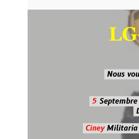
LG-M
SU
Nous vous atten
5
Septembre 2026 
De 7h00
Ciney
Militaria
Diman