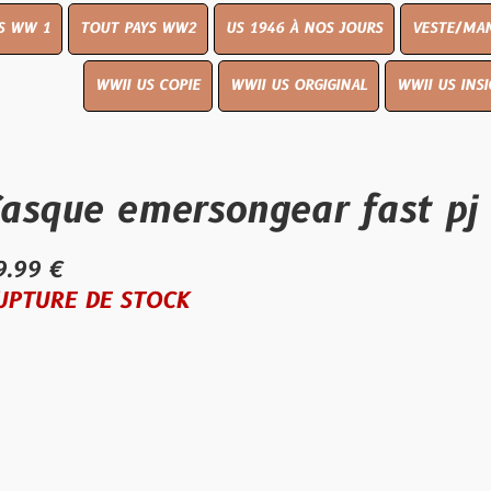
OUT PAYS WW2
US 1946 À NOS JOURS
VESTE/MANTEAU
WWI
WWII US COPIE
WWII US ORGIGINAL
WWII US INSIGNES
LIVR
 emersongear fast pj type 
E STOCK