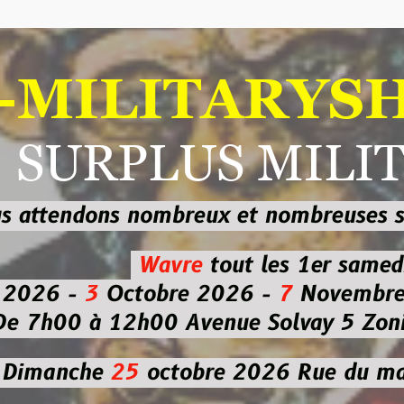
ILITARYSHOP
RPLUS MILITAI
dons nombreux et nombreuses
sur les
b
Wavre
tout les 1er samedi
-
3
Octobre 2026 -
7
Novembre 2026 
 à 12h00
Avenue Solvay 5 Zoning nor
che
25
octobre 2026
Rue du marché co