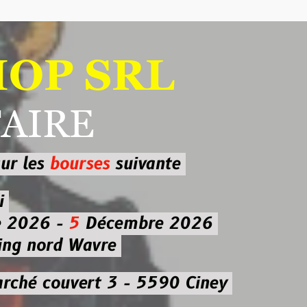
 SRL
RE
ourses
suivante
-
5
Décembre 2026
d Wavre
uvert 3 - 5590 Ciney