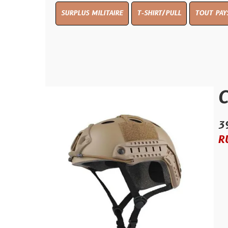
SURPLUS MILITAIRE
T-SHIRT/PULL
TOUT PAYS WW 1
T
Casque
39.99 €
RUPTURE D