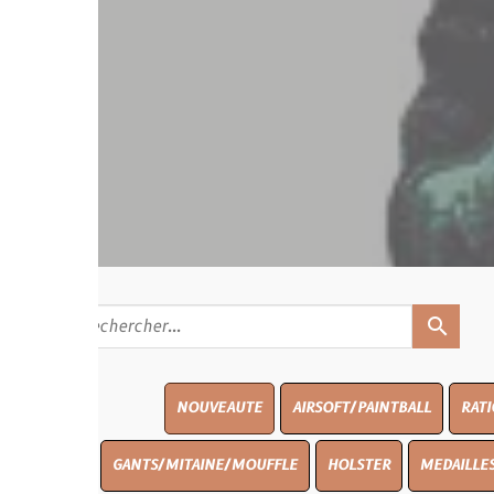
search
NOUVEAUTE
AIRSOFT/PAINTBALL
RATIONS
BLAS
GANTS/MITAINE/MOUFFLE
HOLSTER
MEDAILLES/INSIGNES