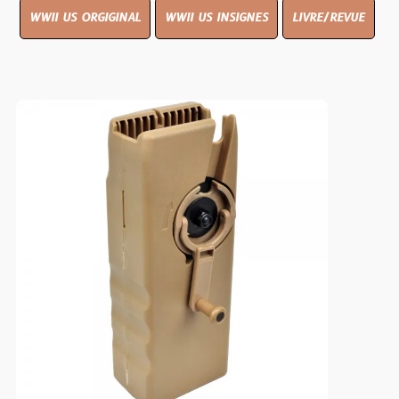
WWII US ORGIGINAL
WWII US INSIGNES
LIVRE/REVUE