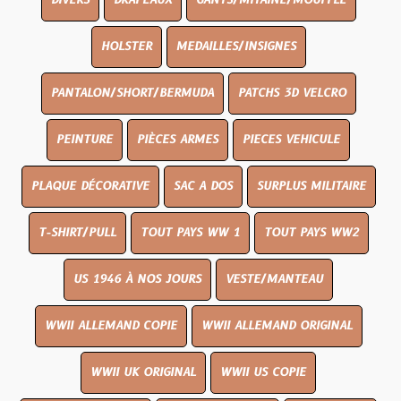
DIVERS
DRAPEAUX
GANTS/MITAINE/MOUFFLE
HOLSTER
MEDAILLES/INSIGNES
PANTALON/SHORT/BERMUDA
PATCHS 3D VELCRO
PEINTURE
PIÈCES ARMES
PIECES VEHICULE
PLAQUE DÉCORATIVE
SAC A DOS
SURPLUS MILITAIRE
T-SHIRT/PULL
TOUT PAYS WW 1
TOUT PAYS WW2
US 1946 À NOS JOURS
VESTE/MANTEAU
WWII ALLEMAND COPIE
WWII ALLEMAND ORIGINAL
WWII UK ORIGINAL
WWII US COPIE