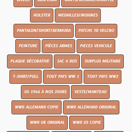
DIVERS
DRAPEAUX
GANTS/MITAINE/MOUFFLE
HOLSTER
MEDAILLES/INSIGNES
PANTALON/SHORT/BERMUDA
PATCHS 3D VELCRO
PEINTURE
PIÈCES ARMES
PIECES VEHICULE
PLAQUE DÉCORATIVE
SAC A DOS
SURPLUS MILITAIRE
T-SHIRT/PULL
TOUT PAYS WW 1
TOUT PAYS WW2
US 1946 À NOS JOURS
VESTE/MANTEAU
WWII ALLEMAND COPIE
WWII ALLEMAND ORIGINAL
WWII UK ORIGINAL
WWII US COPIE