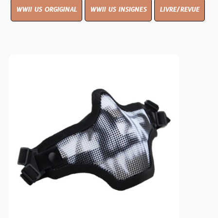
WWII US ORGIGINAL
WWII US INSIGNES
LIVRE/REVUE