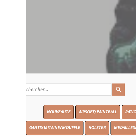
search
NOUVEAUTE
AIRSOFT/PAINTBALL
RATIONS
BLASO
GANTS/MITAINE/MOUFFLE
HOLSTER
MEDAILLES/INSIGNES