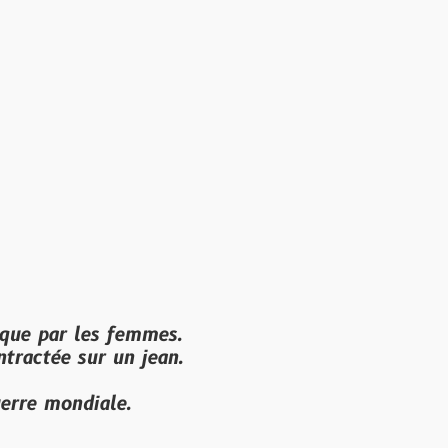
les femmes.
ur un jean.
diale.