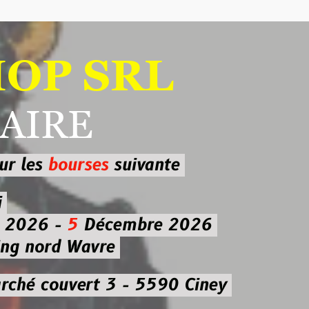
 SRL
RE
ourses
suivante
-
5
Décembre 2026
d Wavre
uvert 3 - 5590 Ciney