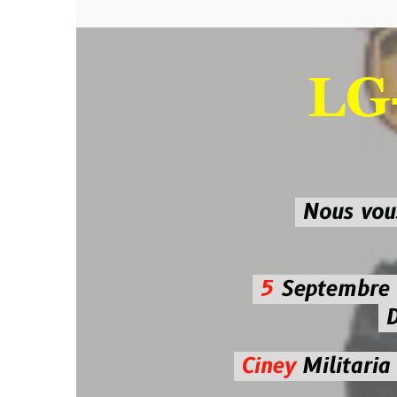
LG-M
SU
Nous vous atten
5
Septembre 2026 
De 7h00
Ciney
Militaria
Diman