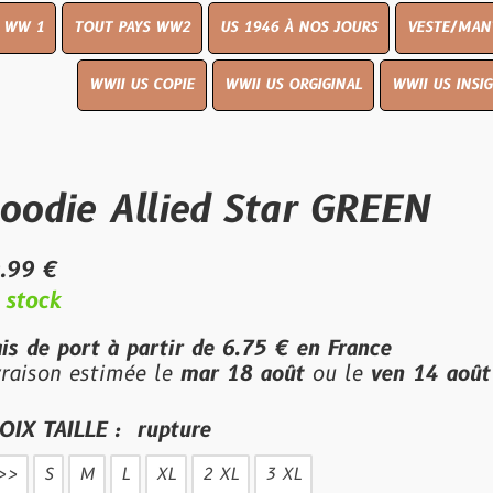
UT PAYS WW2
US 1946 À NOS JOURS
VESTE/MANTEAU
WWI
WWII US COPIE
WWII US ORGIGINAL
WWII US INSIGNES
LIVR
 Allied Star GREEN
t à partir de
6.75 €
en France
stimée le
mar 18 août
ou le
ven 14 août
en livrai
E :
rupture
L
XL
2 XL
3 XL