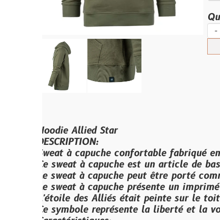
Quantité :
-
+
Ajouter 
oodie Allied Star
DESCRIPTION:
weat à capuche confortable fabriqué en 60% cot
e sweat à capuche est un article de base qui pe
e sweat à capuche peut être porté comme un pull
e sweat à capuche présente un imprimé étoile All
'étoile des Alliés était peinte sur le toit de div
e symbole représente la liberté et la volonté de 