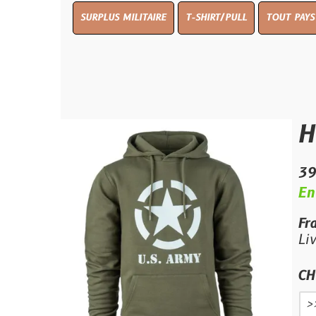
SURPLUS MILITAIRE
T-SHIRT/PULL
TOUT PAYS WW 1
TO
Hoodie
39.99 €
En stock
Frais de por
Livraison e
CHOIX TAILL
>>>
S
M