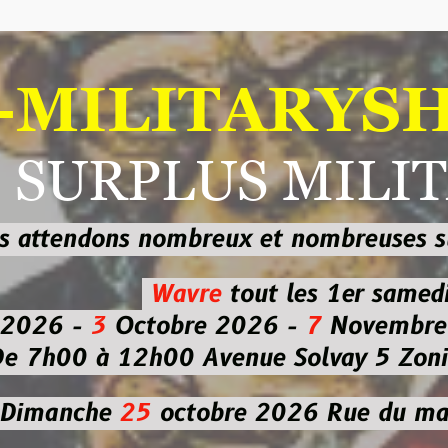
ILITARYSHOP
RPLUS MILITAI
dons nombreux et nombreuses
sur les
b
Wavre
tout les 1er samedi
-
3
Octobre 2026 -
7
Novembre 2026 
 à 12h00
Avenue Solvay 5 Zoning nor
che
25
octobre 2026
Rue du marché co