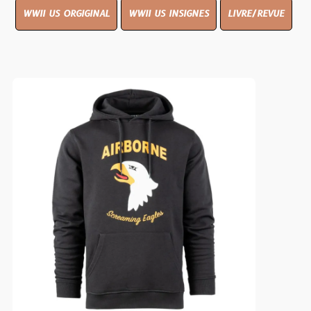
WWII US ORGIGINAL
WWII US INSIGNES
LIVRE/REVUE