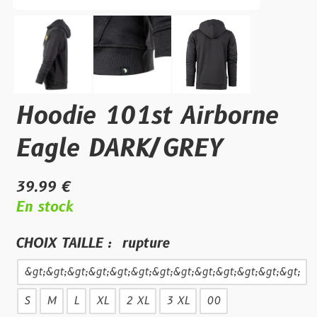
Hoodie 101st Airborne
Eagle DARK/GREY
39.99 €
En stock
CHOIX TAILLE :
rupture
&gt;&gt;&gt;&gt;&gt;&gt;&gt;&gt;&gt;&gt;&gt;&gt;&gt;
S
M
L
XL
2 XL
3 XL
00