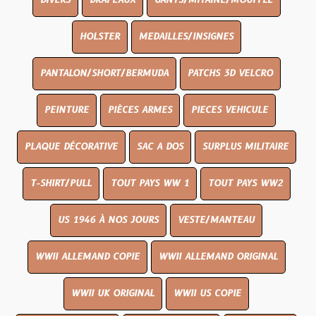
DIVERS
DRAPEAUX
GANTS/MITAINE/MOUFFLE
HOLSTER
MEDAILLES/INSIGNES
PANTALON/SHORT/BERMUDA
PATCHS 3D VELCRO
PEINTURE
PIÈCES ARMES
PIECES VEHICULE
PLAQUE DÉCORATIVE
SAC A DOS
SURPLUS MILITAIRE
T-SHIRT/PULL
TOUT PAYS WW 1
TOUT PAYS WW2
US 1946 À NOS JOURS
VESTE/MANTEAU
WWII ALLEMAND COPIE
WWII ALLEMAND ORIGINAL
WWII UK ORIGINAL
WWII US COPIE