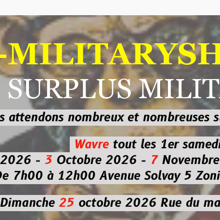
ILITARYSHOP
RPLUS MILITAI
dons nombreux et nombreuses
sur les
b
Wavre
tout les 1er samedi
-
3
Octobre 2026 -
7
Novembre 2026 
 à 12h00
Avenue Solvay 5 Zoning nor
che
25
octobre 2026
Rue du marché co