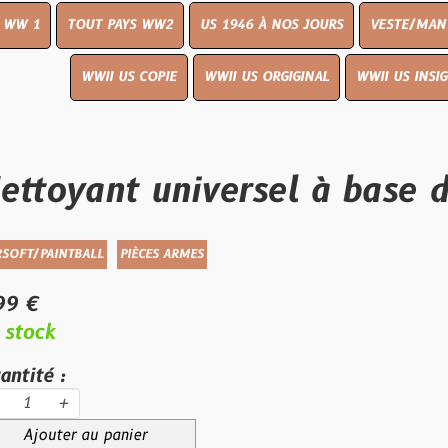
UT PAYS WW2
US 1946 À NOS JOURS
VESTE/MANTEAU
WWI
WWII US COPIE
WWII US ORGIGINAL
WWII US INSIGNES
LIVR
ant universel à base de sol
ALL
PIÈCES ARMES
au panier