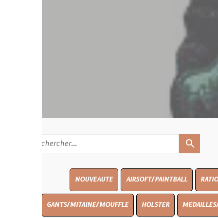
search
NOUVEAUTE
AIRSOFT/PAINTBALL
RATIONS
BLASO
GANTS/MITAINE/MOUFFLE
HOLSTER
MEDAILLES/INSIGNES