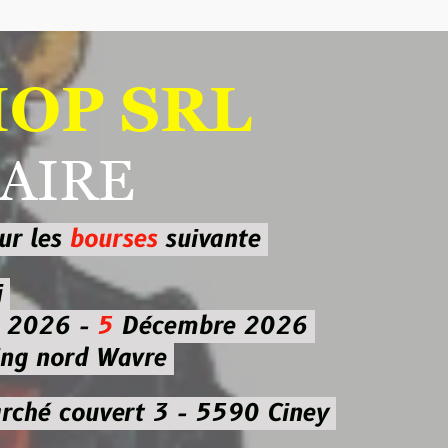
 SRL
RE
ourses
suivante
-
5
Décembre 2026
d Wavre
uvert 3 - 5590 Ciney