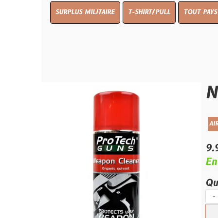
SURPLUS MILITAIRE
T-SHIRT/PULL
TOUT PAYS WW 1
TO
Nettoy
AIRSOFT/PAINTB
9.99 €
En stock
Quantité :
-
+
Ajouter 