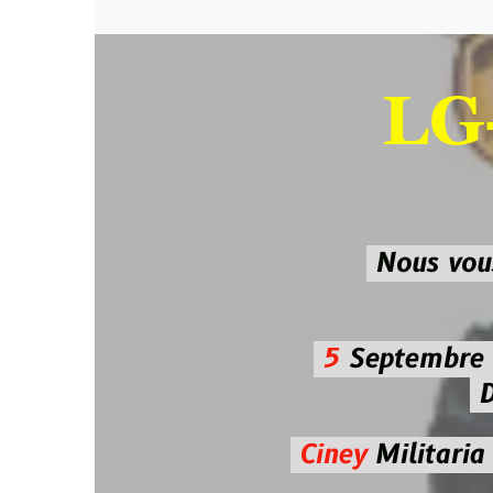
LG-M
SU
Nous vous atten
5
Septembre 2026 
De 7h00
Ciney
Militaria
Diman