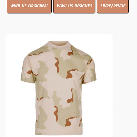
WWII US ORGIGINAL
WWII US INSIGNES
LIVRE/REVUE