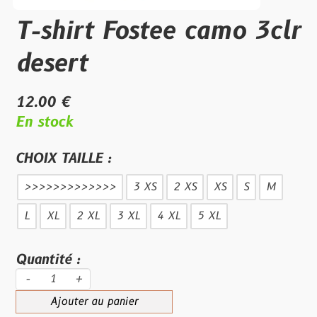
T-shirt Fostee camo 3clr
desert
12.00 €
En stock
CHOIX TAILLE :
>>>>>>>>>>>>>
3 XS
2 XS
XS
S
M
L
XL
2 XL
3 XL
4 XL
5 XL
Quantité :
-
+
Ajouter au panier