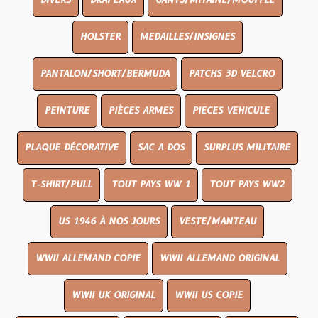
DIVERS
DRAPEAUX
GANTS/MITAINE/MOUFFLE
HOLSTER
MEDAILLES/INSIGNES
PANTALON/SHORT/BERMUDA
PATCHS 3D VELCRO
PEINTURE
PIÈCES ARMES
PIECES VEHICULE
PLAQUE DÉCORATIVE
SAC A DOS
SURPLUS MILITAIRE
T-SHIRT/PULL
TOUT PAYS WW 1
TOUT PAYS WW2
US 1946 À NOS JOURS
VESTE/MANTEAU
WWII ALLEMAND COPIE
WWII ALLEMAND ORIGINAL
WWII UK ORIGINAL
WWII US COPIE