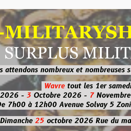
ILITARYSHOP
RPLUS MILITAI
dons nombreux et nombreuses
sur les
b
Wavre
tout les 1er samedi
-
3
Octobre 2026 -
7
Novembre 2026 
 à 12h00
Avenue Solvay 5 Zoning nor
che
25
octobre 2026
Rue du marché co