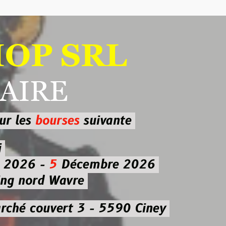
 SRL
RE
ourses
suivante
-
5
Décembre 2026
d Wavre
uvert 3 - 5590 Ciney