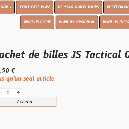
UT PAYS WW2
US 1946 À NOS JOURS
VESTE/MANTEAU
WWI
WWII US COPIE
WWII US ORGIGINAL
WWII US INSIGNES
LIVR
 de billes JS Tactical 0,23 
eul article
eter