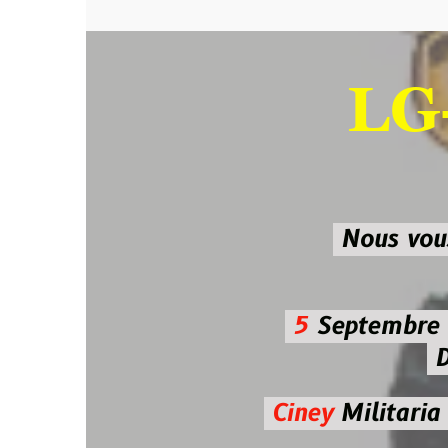
LG-M
SU
Nous vous atten
5
Septembre 2026 
De 7h00
Ciney
Militaria
Diman