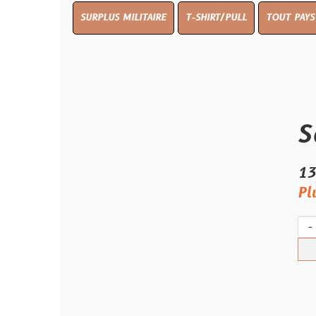
SURPLUS MILITAIRE
T-SHIRT/PULL
TOUT PAYS WW 1
TO
Sachet
13.50 €
Plus qu'un s
-
+
Ach