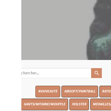
search
NOUVEAUTE
AIRSOFT/PAINTBALL
RATIONS
BLASO
GANTS/MITAINE/MOUFFLE
HOLSTER
MEDAILLES/INSIGNES