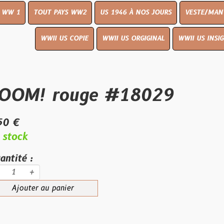
UT PAYS WW2
US 1946 À NOS JOURS
VESTE/MANTEAU
WWI
WWII US COPIE
WWII US ORGIGINAL
WWII US INSIGNES
LIVR
 rouge #18029
au panier