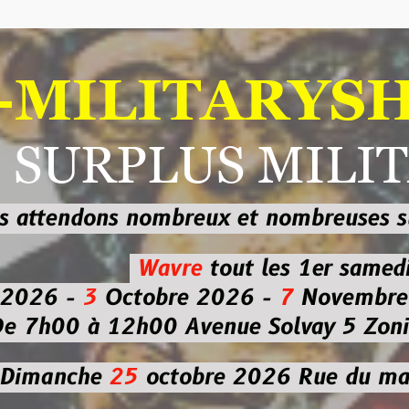
ILITARYSHOP
RPLUS MILITAI
dons nombreux et nombreuses
sur les
b
Wavre
tout les 1er samedi
-
3
Octobre 2026 -
7
Novembre 2026 
 à 12h00
Avenue Solvay 5 Zoning nor
che
25
octobre 2026
Rue du marché co