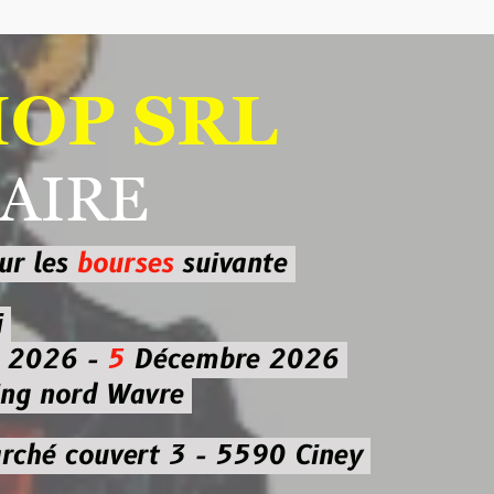
 SRL
RE
ourses
suivante
-
5
Décembre 2026
d Wavre
uvert 3 - 5590 Ciney