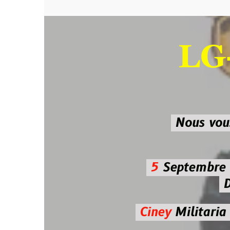
LG-M
SU
Nous vous atten
5
Septembre 2026 
De 7h00
Ciney
Militaria
Diman