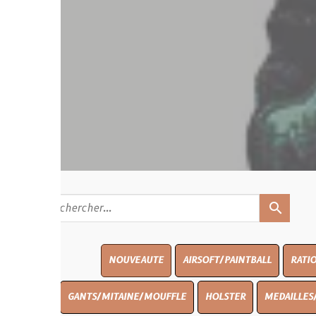
search
NOUVEAUTE
AIRSOFT/PAINTBALL
RATIONS
BLASO
GANTS/MITAINE/MOUFFLE
HOLSTER
MEDAILLES/INSIGNES