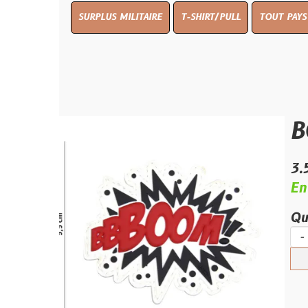
SURPLUS MILITAIRE
T-SHIRT/PULL
TOUT PAYS WW 1
TO
BOOM!
3.50 €
En stock
Quantité :
-
+
Ajouter 