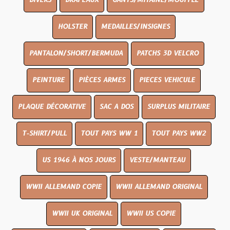
DIVERS
DRAPEAUX
GANTS/MITAINE/MOUFFLE
HOLSTER
MEDAILLES/INSIGNES
PANTALON/SHORT/BERMUDA
PATCHS 3D VELCRO
PEINTURE
PIÈCES ARMES
PIECES VEHICULE
PLAQUE DÉCORATIVE
SAC A DOS
SURPLUS MILITAIRE
T-SHIRT/PULL
TOUT PAYS WW 1
TOUT PAYS WW2
US 1946 À NOS JOURS
VESTE/MANTEAU
WWII ALLEMAND COPIE
WWII ALLEMAND ORIGINAL
WWII UK ORIGINAL
WWII US COPIE