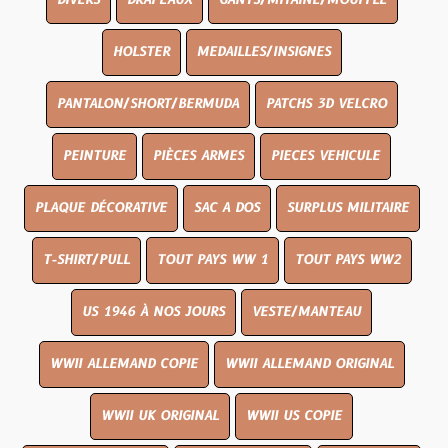
DIVERS
DRAPEAUX
GANTS/MITAINE/MOUFFLE
HOLSTER
MEDAILLES/INSIGNES
PANTALON/SHORT/BERMUDA
PATCHS 3D VELCRO
PEINTURE
PIÈCES ARMES
PIECES VEHICULE
PLAQUE DÉCORATIVE
SAC A DOS
SURPLUS MILITAIRE
T-SHIRT/PULL
TOUT PAYS WW 1
TOUT PAYS WW2
US 1946 À NOS JOURS
VESTE/MANTEAU
WWII ALLEMAND COPIE
WWII ALLEMAND ORIGINAL
WWII UK ORIGINAL
WWII US COPIE