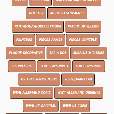
DIVERS
DRAPEAUX
GANTS/MITAINE/MOUFFLE
HOLSTER
MEDAILLES/INSIGNES
PANTALON/SHORT/BERMUDA
PATCHS 3D VELCRO
PEINTURE
PIÈCES ARMES
PIECES VEHICULE
PLAQUE DÉCORATIVE
SAC A DOS
SURPLUS MILITAIRE
T-SHIRT/PULL
TOUT PAYS WW 1
TOUT PAYS WW2
US 1946 À NOS JOURS
VESTE/MANTEAU
WWII ALLEMAND COPIE
WWII ALLEMAND ORIGINAL
WWII UK ORIGINAL
WWII US COPIE