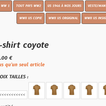
UT PAYS WW2
US 1946 À NOS JOURS
VESTE/MANTEAU
WWI
WWII US COPIE
WWII US ORGIGINAL
WWII US INSIGNES
LIVR
t coyote
eul article
ES :
<<