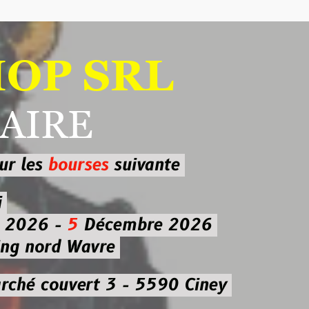
 SRL
RE
ourses
suivante
-
5
Décembre 2026
d Wavre
uvert 3 - 5590 Ciney