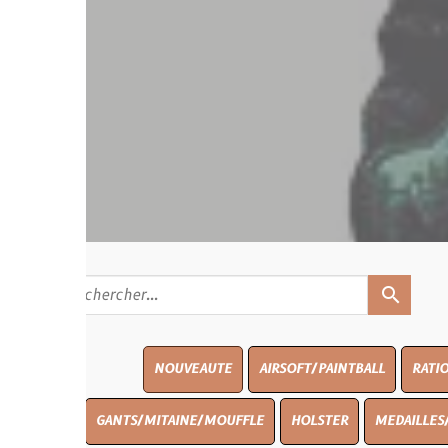
search
NOUVEAUTE
AIRSOFT/PAINTBALL
RATIONS
BLASO
GANTS/MITAINE/MOUFFLE
HOLSTER
MEDAILLES/INSIGNES