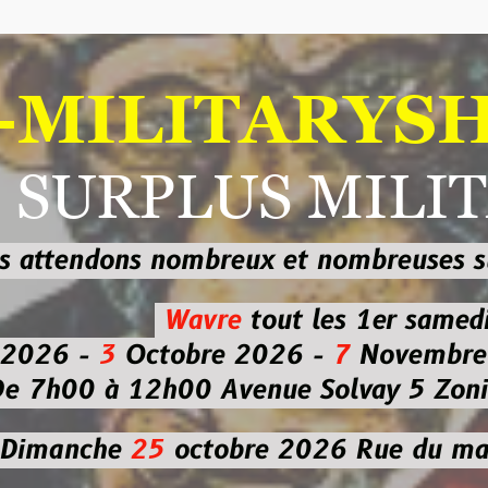
ILITARYSHOP
RPLUS MILITAI
dons nombreux et nombreuses
sur les
b
Wavre
tout les 1er samedi
-
3
Octobre 2026 -
7
Novembre 2026 
 à 12h00
Avenue Solvay 5 Zoning nor
che
25
octobre 2026
Rue du marché co