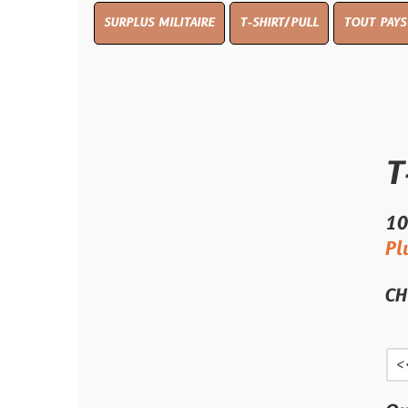
SURPLUS MILITAIRE
T-SHIRT/PULL
TOUT PAYS WW 1
TO
T-shir
10.00 €
Plus qu'un s
CHOIX TAILL
<<<<<<<<<<