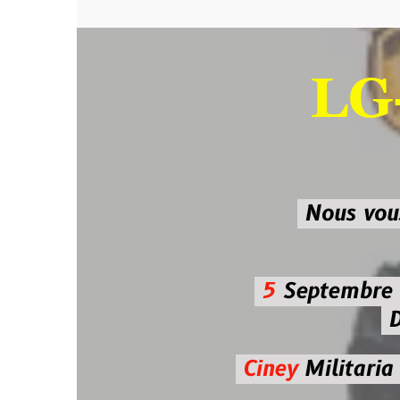
LG-M
SU
Nous vous atten
5
Septembre 2026 
De 7h00
Ciney
Militaria
Diman