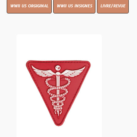
WWII US ORGIGINAL
WWII US INSIGNES
LIVRE/REVUE