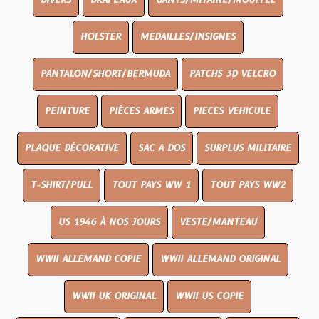
DIVERS
DRAPEAUX
GANTS/MITAINE/MOUFFLE
HOLSTER
MEDAILLES/INSIGNES
PANTALON/SHORT/BERMUDA
PATCHS 3D VELCRO
PEINTURE
PIÈCES ARMES
PIECES VEHICULE
PLAQUE DÉCORATIVE
SAC A DOS
SURPLUS MILITAIRE
T-SHIRT/PULL
TOUT PAYS WW 1
TOUT PAYS WW2
US 1946 À NOS JOURS
VESTE/MANTEAU
WWII ALLEMAND COPIE
WWII ALLEMAND ORIGINAL
WWII UK ORIGINAL
WWII US COPIE