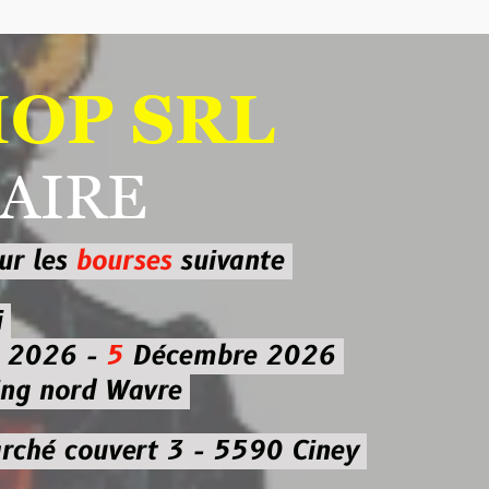
 SRL
RE
ourses
suivante
-
5
Décembre 2026
d Wavre
uvert 3 - 5590 Ciney