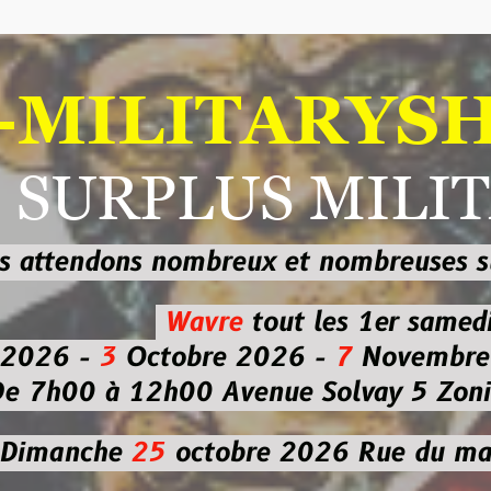
ILITARYSHOP
RPLUS MILITAI
dons nombreux et nombreuses
sur les
b
Wavre
tout les 1er samedi
-
3
Octobre 2026 -
7
Novembre 2026 
 à 12h00
Avenue Solvay 5 Zoning nor
che
25
octobre 2026
Rue du marché co