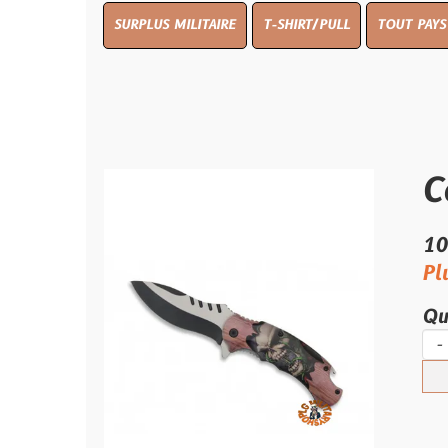
SURPLUS MILITAIRE
T-SHIRT/PULL
TOUT PAYS WW 1
TO
Coutea
10.00 €
Plus que 2 
Quantité :
-
+
Ajouter 