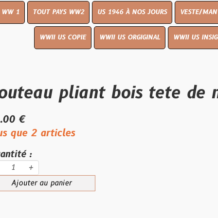
UT PAYS WW2
US 1946 À NOS JOURS
VESTE/MANTEAU
WWI
WWII US COPIE
WWII US ORGIGINAL
WWII US INSIGNES
LIVR
u pliant bois tete de mort
articles
au panier