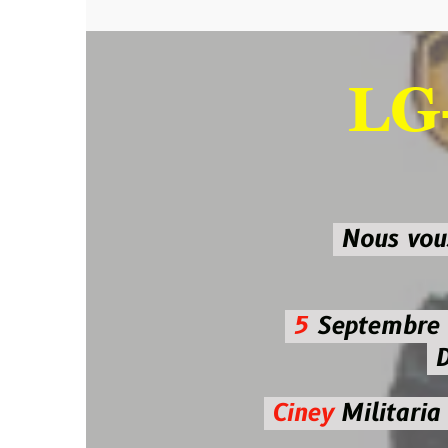
LG-M
SU
Nous vous atten
5
Septembre 2026 
De 7h00
Ciney
Militaria
Diman