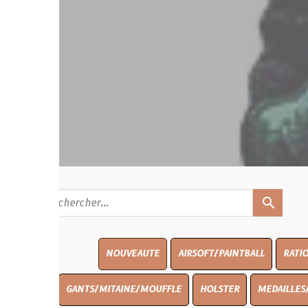
search
NOUVEAUTE
AIRSOFT/PAINTBALL
RATIONS
BLASO
GANTS/MITAINE/MOUFFLE
HOLSTER
MEDAILLES/INSIGNES