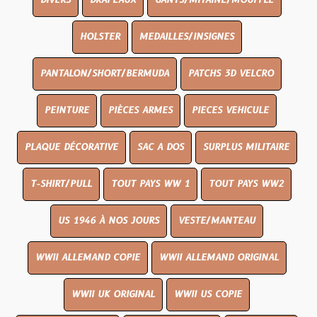
DIVERS
DRAPEAUX
GANTS/MITAINE/MOUFFLE
HOLSTER
MEDAILLES/INSIGNES
PANTALON/SHORT/BERMUDA
PATCHS 3D VELCRO
PEINTURE
PIÈCES ARMES
PIECES VEHICULE
PLAQUE DÉCORATIVE
SAC A DOS
SURPLUS MILITAIRE
T-SHIRT/PULL
TOUT PAYS WW 1
TOUT PAYS WW2
US 1946 À NOS JOURS
VESTE/MANTEAU
WWII ALLEMAND COPIE
WWII ALLEMAND ORIGINAL
WWII UK ORIGINAL
WWII US COPIE