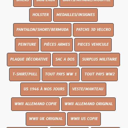
DIVERS
DRAPEAUX
GANTS/MITAINE/MOUFFLE
HOLSTER
MEDAILLES/INSIGNES
PANTALON/SHORT/BERMUDA
PATCHS 3D VELCRO
PEINTURE
PIÈCES ARMES
PIECES VEHICULE
PLAQUE DÉCORATIVE
SAC A DOS
SURPLUS MILITAIRE
T-SHIRT/PULL
TOUT PAYS WW 1
TOUT PAYS WW2
US 1946 À NOS JOURS
VESTE/MANTEAU
WWII ALLEMAND COPIE
WWII ALLEMAND ORIGINAL
WWII UK ORIGINAL
WWII US COPIE