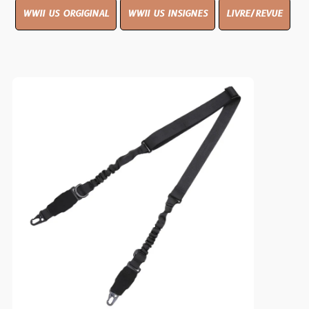
WWII US ORGIGINAL
WWII US INSIGNES
LIVRE/REVUE