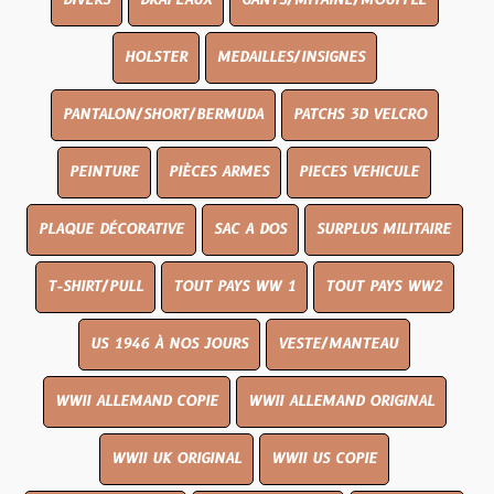
DIVERS
DRAPEAUX
GANTS/MITAINE/MOUFFLE
HOLSTER
MEDAILLES/INSIGNES
PANTALON/SHORT/BERMUDA
PATCHS 3D VELCRO
PEINTURE
PIÈCES ARMES
PIECES VEHICULE
PLAQUE DÉCORATIVE
SAC A DOS
SURPLUS MILITAIRE
T-SHIRT/PULL
TOUT PAYS WW 1
TOUT PAYS WW2
US 1946 À NOS JOURS
VESTE/MANTEAU
WWII ALLEMAND COPIE
WWII ALLEMAND ORIGINAL
WWII UK ORIGINAL
WWII US COPIE