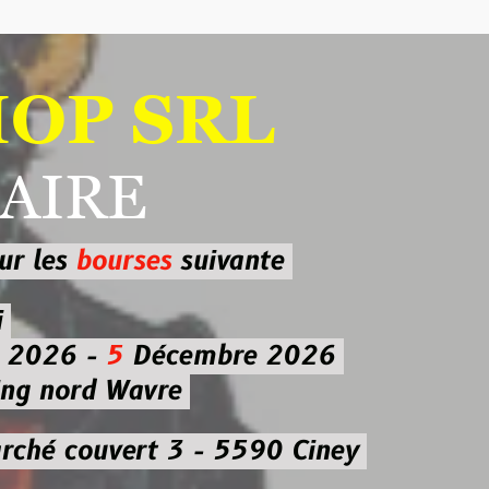
 SRL
RE
ourses
suivante
-
5
Décembre 2026
d Wavre
uvert 3 - 5590 Ciney