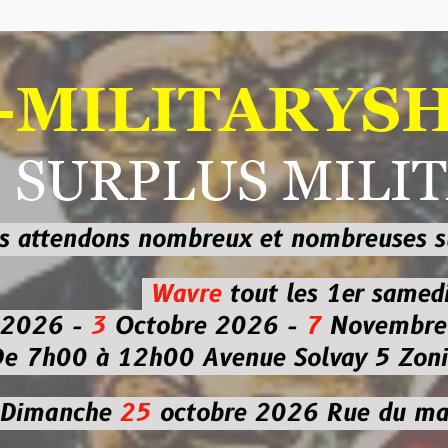
ILITARYSHOP
RPLUS MILITAI
dons nombreux et nombreuses
sur les
b
Wavre
tout les 1er samedi
-
3
Octobre 2026 -
7
Novembre 2026 
 à 12h00
Avenue Solvay 5 Zoning nor
che
25
octobre 2026
Rue du marché co