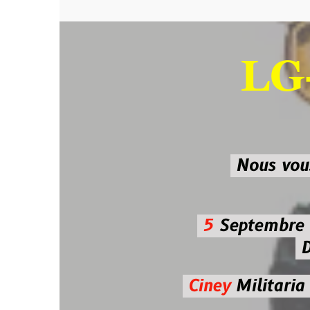
LG-M
SU
Nous vous atten
5
Septembre 2026 
De 7h00
Ciney
Militaria
Diman