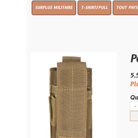
SURPLUS MILITAIRE
T-SHIRT/PULL
TOUT PAYS WW 1
TO
Porte 
5.50 €
Plus que 2 
Quantité :
-
+
Ajouter 