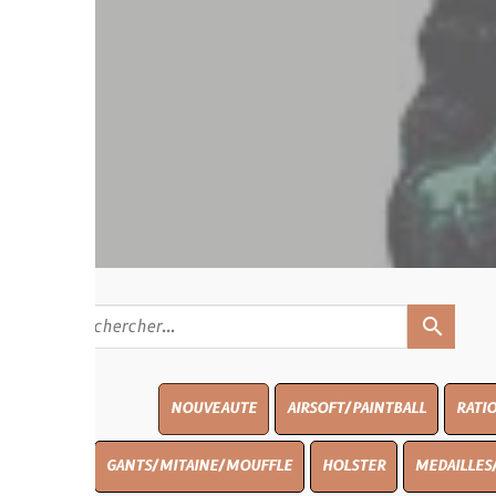
search
NOUVEAUTE
AIRSOFT/PAINTBALL
RATIONS
BLASO
GANTS/MITAINE/MOUFFLE
HOLSTER
MEDAILLES/INSIGNES