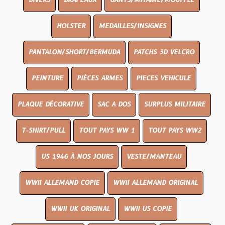
DIVERS
DRAPEAUX
GANTS/MITAINE/MOUFFLE
HOLSTER
MEDAILLES/INSIGNES
PANTALON/SHORT/BERMUDA
PATCHS 3D VELCRO
PEINTURE
PIÈCES ARMES
PIECES VEHICULE
PLAQUE DÉCORATIVE
SAC A DOS
SURPLUS MILITAIRE
T-SHIRT/PULL
TOUT PAYS WW 1
TOUT PAYS WW2
US 1946 À NOS JOURS
VESTE/MANTEAU
WWII ALLEMAND COPIE
WWII ALLEMAND ORIGINAL
WWII UK ORIGINAL
WWII US COPIE