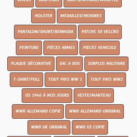
DIVERS
DRAPEAUX
GANTS/MITAINE/MOUFFLE
HOLSTER
MEDAILLES/INSIGNES
PANTALON/SHORT/BERMUDA
PATCHS 3D VELCRO
PEINTURE
PIÈCES ARMES
PIECES VEHICULE
PLAQUE DÉCORATIVE
SAC A DOS
SURPLUS MILITAIRE
T-SHIRT/PULL
TOUT PAYS WW 1
TOUT PAYS WW2
US 1946 À NOS JOURS
VESTE/MANTEAU
WWII ALLEMAND COPIE
WWII ALLEMAND ORIGINAL
WWII UK ORIGINAL
WWII US COPIE