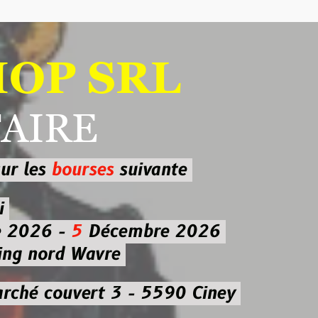
 SRL
RE
ourses
suivante
-
5
Décembre 2026
d Wavre
uvert 3 - 5590 Ciney