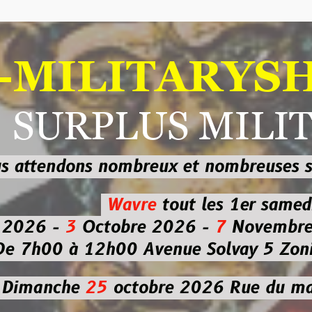
ILITARYSHOP
RPLUS MILITAI
dons nombreux et nombreuses
sur les
b
Wavre
tout les 1er samedi
-
3
Octobre 2026 -
7
Novembre 2026 
 à 12h00
Avenue Solvay 5 Zoning nor
che
25
octobre 2026
Rue du marché co