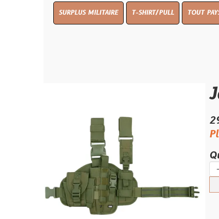
SURPLUS MILITAIRE
T-SHIRT/PULL
TOUT PAYS WW 1
T
Jambiè
29.99 €
Plus que 2 
Quantité :
-
+
Ajouter 