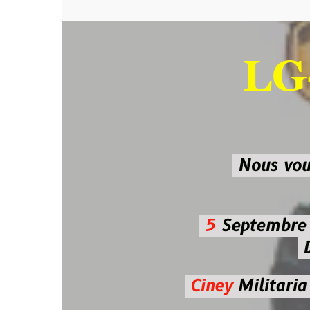
LG-M
SU
Nous vous atten
5
Septembre 2026 
De 7h00
Ciney
Militaria
Diman