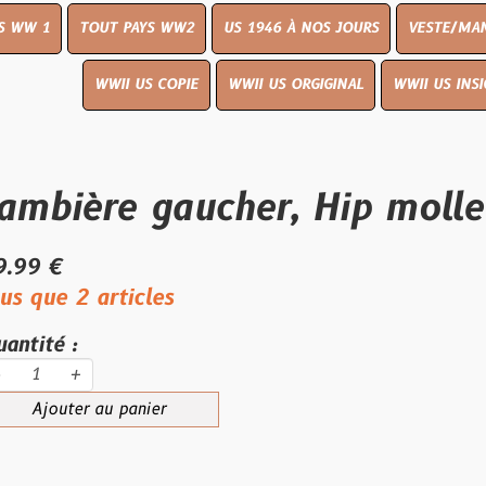
OUT PAYS WW2
US 1946 À NOS JOURS
VESTE/MANTEAU
WWI
WWII US COPIE
WWII US ORGIGINAL
WWII US INSIGNES
LIVR
re gaucher, Hip molle
articles
au panier