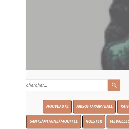
search
NOUVEAUTE
AIRSOFT/PAINTBALL
RATIONS
BLAS
GANTS/MITAINE/MOUFFLE
HOLSTER
MEDAILLES/INSIGNES