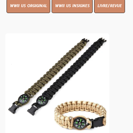
WWII US ORGIGINAL
WWII US INSIGNES
LIVRE/REVUE