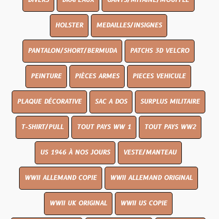
DIVERS
DRAPEAUX
GANTS/MITAINE/MOUFFLE
HOLSTER
MEDAILLES/INSIGNES
PANTALON/SHORT/BERMUDA
PATCHS 3D VELCRO
PEINTURE
PIÈCES ARMES
PIECES VEHICULE
PLAQUE DÉCORATIVE
SAC A DOS
SURPLUS MILITAIRE
T-SHIRT/PULL
TOUT PAYS WW 1
TOUT PAYS WW2
US 1946 À NOS JOURS
VESTE/MANTEAU
WWII ALLEMAND COPIE
WWII ALLEMAND ORIGINAL
WWII UK ORIGINAL
WWII US COPIE