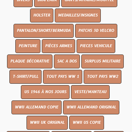
DIVERS
DRAPEAUX
GANTS/MITAINE/MOUFFLE
HOLSTER
MEDAILLES/INSIGNES
PANTALON/SHORT/BERMUDA
PATCHS 3D VELCRO
PEINTURE
PIÈCES ARMES
PIECES VEHICULE
PLAQUE DÉCORATIVE
SAC A DOS
SURPLUS MILITAIRE
T-SHIRT/PULL
TOUT PAYS WW 1
TOUT PAYS WW2
US 1946 À NOS JOURS
VESTE/MANTEAU
WWII ALLEMAND COPIE
WWII ALLEMAND ORIGINAL
WWII UK ORIGINAL
WWII US COPIE