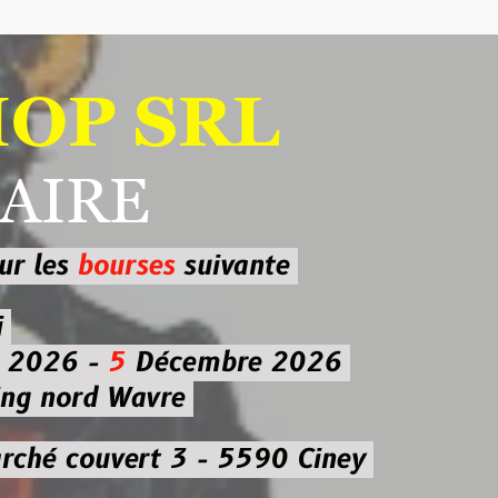
 SRL
RE
ourses
suivante
-
5
Décembre 2026
d Wavre
uvert 3 - 5590 Ciney