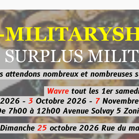
ILITARYSHOP
RPLUS MILITAI
dons nombreux et nombreuses
sur les
b
Wavre
tout les 1er samedi
-
3
Octobre 2026 -
7
Novembre 2026 
 à 12h00
Avenue Solvay 5 Zoning nor
che
25
octobre 2026
Rue du marché co