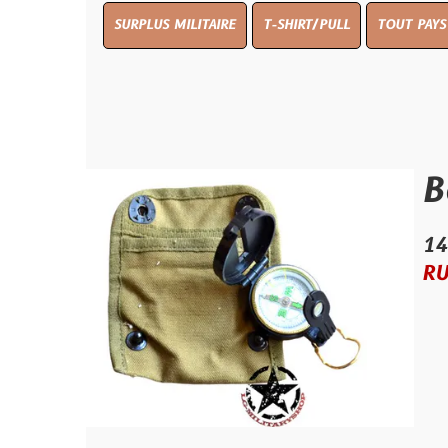
SURPLUS MILITAIRE
T-SHIRT/PULL
TOUT PAYS WW 1
TO
Bousso
14.00 €
RUPTURE D