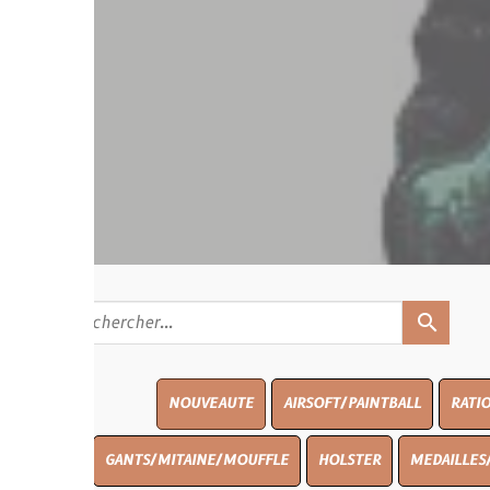
search
NOUVEAUTE
AIRSOFT/PAINTBALL
RATIONS
BLASO
GANTS/MITAINE/MOUFFLE
HOLSTER
MEDAILLES/INSIGNES