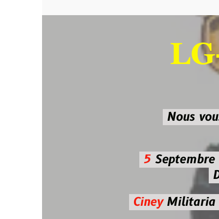
LG-M
SU
Nous vous atten
5
Septembre 2026 
De 7h00
Ciney
Militaria
Diman