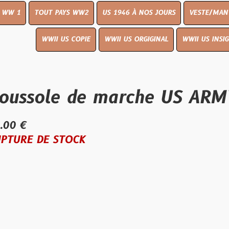
UT PAYS WW2
US 1946 À NOS JOURS
VESTE/MANTEAU
WWI
WWII US COPIE
WWII US ORGIGINAL
WWII US INSIGNES
LIVR
le de marche US ARMY ave
E STOCK