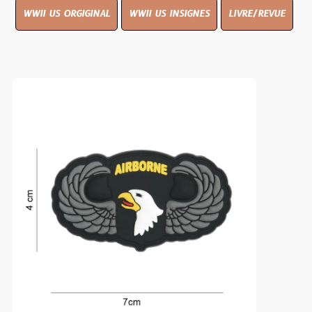
WWII US ORGIGINAL
WWII US INSIGNES
LIVRE/REVUE