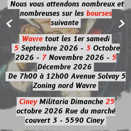
Nous vous attendons nombreux et
nombreuses
sur les
bourses


suivante
Wavre
tout les 1er samedi
5
Septembre 2026 -
3
Octobre
2026 -
7
Novembre 2026 -
5
Décembre 2026
De 7h00 à 12h00
Avenue Solvay 5
Zoning nord Wavre
Ciney
Militaria
Dimanche
25
octobre 2026
Rue du marché
couvert 3 - 5590 Ciney