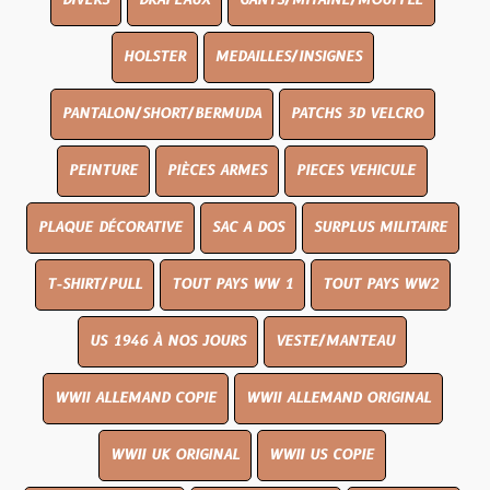
DIVERS
DRAPEAUX
GANTS/MITAINE/MOUFFLE
HOLSTER
MEDAILLES/INSIGNES
PANTALON/SHORT/BERMUDA
PATCHS 3D VELCRO
PEINTURE
PIÈCES ARMES
PIECES VEHICULE
PLAQUE DÉCORATIVE
SAC A DOS
SURPLUS MILITAIRE
T-SHIRT/PULL
TOUT PAYS WW 1
TOUT PAYS WW2
US 1946 À NOS JOURS
VESTE/MANTEAU
WWII ALLEMAND COPIE
WWII ALLEMAND ORIGINAL
WWII UK ORIGINAL
WWII US COPIE