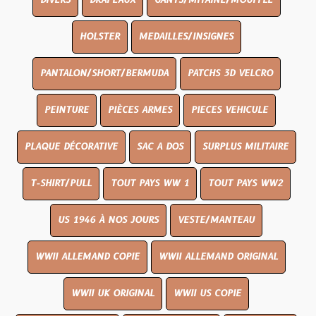
DIVERS
DRAPEAUX
GANTS/MITAINE/MOUFFLE
HOLSTER
MEDAILLES/INSIGNES
PANTALON/SHORT/BERMUDA
PATCHS 3D VELCRO
PEINTURE
PIÈCES ARMES
PIECES VEHICULE
PLAQUE DÉCORATIVE
SAC A DOS
SURPLUS MILITAIRE
T-SHIRT/PULL
TOUT PAYS WW 1
TOUT PAYS WW2
US 1946 À NOS JOURS
VESTE/MANTEAU
WWII ALLEMAND COPIE
WWII ALLEMAND ORIGINAL
WWII UK ORIGINAL
WWII US COPIE