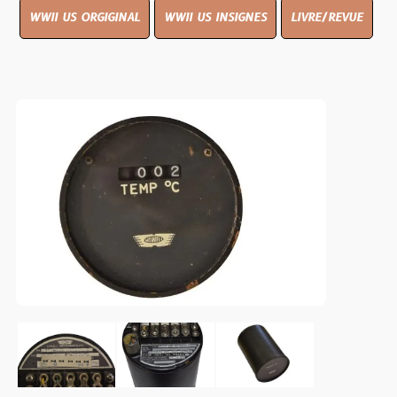
WWII US ORGIGINAL
WWII US INSIGNES
LIVRE/REVUE