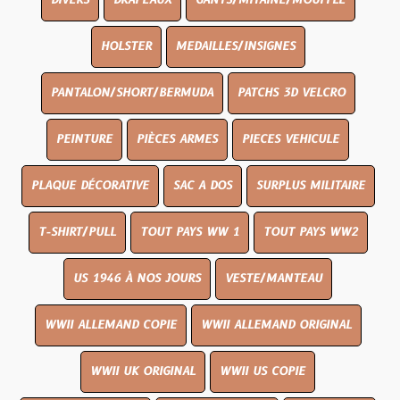
DIVERS
DRAPEAUX
GANTS/MITAINE/MOUFFLE
HOLSTER
MEDAILLES/INSIGNES
PANTALON/SHORT/BERMUDA
PATCHS 3D VELCRO
PEINTURE
PIÈCES ARMES
PIECES VEHICULE
PLAQUE DÉCORATIVE
SAC A DOS
SURPLUS MILITAIRE
T-SHIRT/PULL
TOUT PAYS WW 1
TOUT PAYS WW2
US 1946 À NOS JOURS
VESTE/MANTEAU
WWII ALLEMAND COPIE
WWII ALLEMAND ORIGINAL
WWII UK ORIGINAL
WWII US COPIE