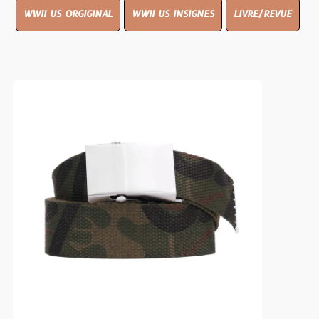
WWII US ORGIGINAL
WWII US INSIGNES
LIVRE/REVUE