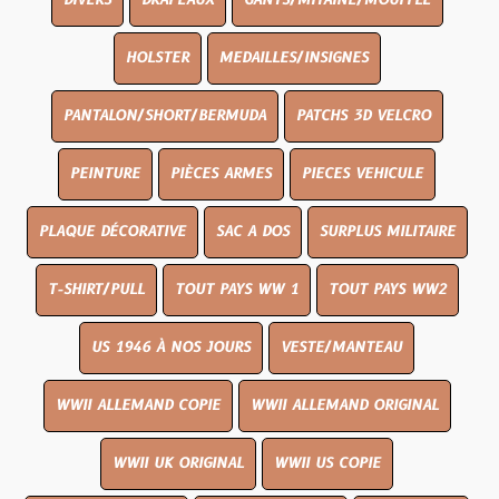
DIVERS
DRAPEAUX
GANTS/MITAINE/MOUFFLE
HOLSTER
MEDAILLES/INSIGNES
PANTALON/SHORT/BERMUDA
PATCHS 3D VELCRO
PEINTURE
PIÈCES ARMES
PIECES VEHICULE
PLAQUE DÉCORATIVE
SAC A DOS
SURPLUS MILITAIRE
T-SHIRT/PULL
TOUT PAYS WW 1
TOUT PAYS WW2
US 1946 À NOS JOURS
VESTE/MANTEAU
WWII ALLEMAND COPIE
WWII ALLEMAND ORIGINAL
WWII UK ORIGINAL
WWII US COPIE