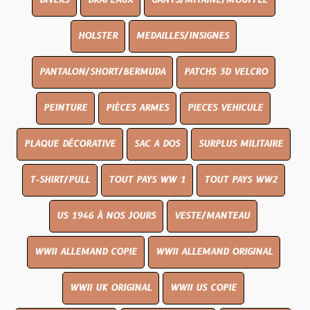
DIVERS
DRAPEAUX
GANTS/MITAINE/MOUFFLE
HOLSTER
MEDAILLES/INSIGNES
PANTALON/SHORT/BERMUDA
PATCHS 3D VELCRO
PEINTURE
PIÈCES ARMES
PIECES VEHICULE
PLAQUE DÉCORATIVE
SAC A DOS
SURPLUS MILITAIRE
T-SHIRT/PULL
TOUT PAYS WW 1
TOUT PAYS WW2
US 1946 À NOS JOURS
VESTE/MANTEAU
WWII ALLEMAND COPIE
WWII ALLEMAND ORIGINAL
WWII UK ORIGINAL
WWII US COPIE