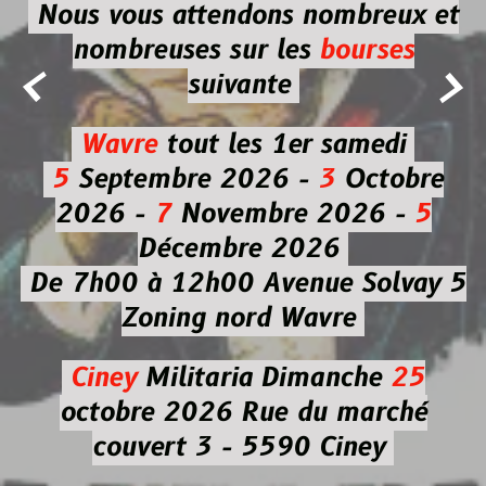
Nous vous attendons nombreux et
nombreuses
sur les
bourses


suivante
Wavre
tout les 1er samedi
5
Septembre 2026 -
3
Octobre
2026 -
7
Novembre 2026 -
5
Décembre 2026
De 7h00 à 12h00
Avenue Solvay 5
Zoning nord Wavre
Ciney
Militaria
Dimanche
25
octobre 2026
Rue du marché
couvert 3 - 5590 Ciney