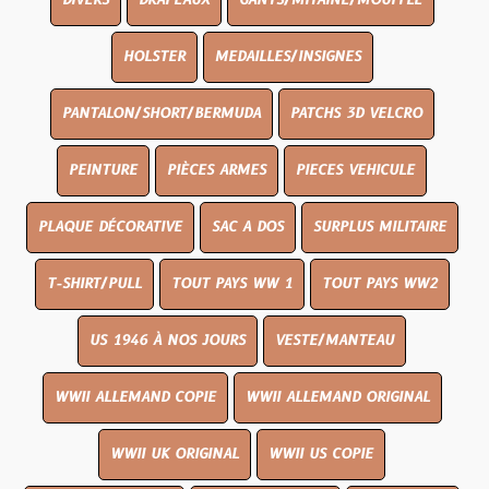
DIVERS
DRAPEAUX
GANTS/MITAINE/MOUFFLE
HOLSTER
MEDAILLES/INSIGNES
PANTALON/SHORT/BERMUDA
PATCHS 3D VELCRO
PEINTURE
PIÈCES ARMES
PIECES VEHICULE
PLAQUE DÉCORATIVE
SAC A DOS
SURPLUS MILITAIRE
T-SHIRT/PULL
TOUT PAYS WW 1
TOUT PAYS WW2
US 1946 À NOS JOURS
VESTE/MANTEAU
WWII ALLEMAND COPIE
WWII ALLEMAND ORIGINAL
WWII UK ORIGINAL
WWII US COPIE