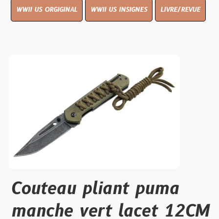
WWII US ORGIGINAL
WWII US INSIGNES
LIVRE/REVUE
Couteau pliant puma
manche vert lacet 12CM