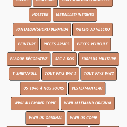
DIVERS
DRAPEAUX
GANTS/MITAINE/MOUFFLE
HOLSTER
MEDAILLES/INSIGNES
PANTALON/SHORT/BERMUDA
PATCHS 3D VELCRO
PEINTURE
PIÈCES ARMES
PIECES VEHICULE
PLAQUE DÉCORATIVE
SAC A DOS
SURPLUS MILITAIRE
T-SHIRT/PULL
TOUT PAYS WW 1
TOUT PAYS WW2
US 1946 À NOS JOURS
VESTE/MANTEAU
WWII ALLEMAND COPIE
WWII ALLEMAND ORIGINAL
WWII UK ORIGINAL
WWII US COPIE