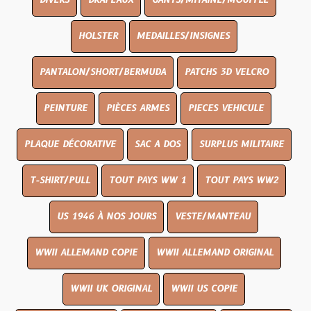
DIVERS
DRAPEAUX
GANTS/MITAINE/MOUFFLE
HOLSTER
MEDAILLES/INSIGNES
PANTALON/SHORT/BERMUDA
PATCHS 3D VELCRO
PEINTURE
PIÈCES ARMES
PIECES VEHICULE
PLAQUE DÉCORATIVE
SAC A DOS
SURPLUS MILITAIRE
T-SHIRT/PULL
TOUT PAYS WW 1
TOUT PAYS WW2
US 1946 À NOS JOURS
VESTE/MANTEAU
WWII ALLEMAND COPIE
WWII ALLEMAND ORIGINAL
WWII UK ORIGINAL
WWII US COPIE